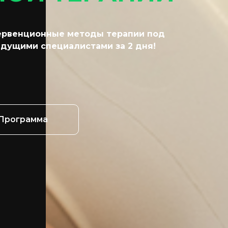
тервенционные методы терапии под
едущими специалистами за 2 дня!
Программа