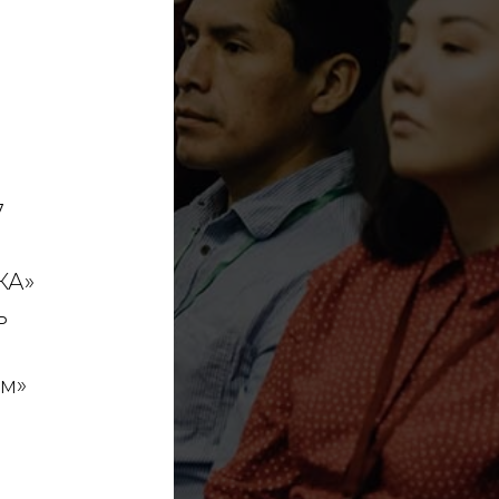
7
КА»
ь
м»