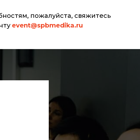
ностям, пожалуйста, свяжитесь
чту
event@spbmedika.ru