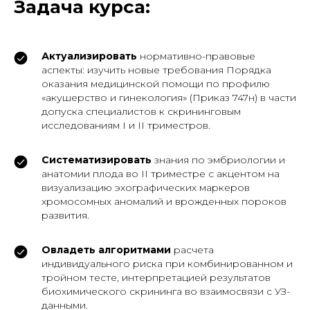
Задача курса:
Актуализировать
нормативно-правовые
аспекты: изучить новые требования Порядка
оказания медицинской помощи по профилю
«акушерство и гинекология» (Приказ 747н) в части
допуска специалистов к скрининговым
исследованиям I и II триместров.
Систематизировать
знания по эмбриологии и
анатомии плода во II триместре с акцентом на
визуализацию эхографических маркеров
хромосомных аномалий и врожденных пороков
развития.
Овладеть алгоритмами
расчета
индивидуального риска при комбинированном и
тройном тесте, интерпретацией результатов
биохимического скрининга во взаимосвязи с УЗ-
данными.