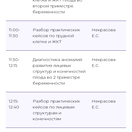
клетки и ЖКТ плода во
втором триместре
беременности
11:00-
Разбор практических
Некрасова
11:30
кейсов по грудной
Е.С.
клетке и ЖКТ
11:30-
Диагностика аномалий
Некрасова
12:15
развития лицевых
Е.С.
структур и конечностей
плода во 2 триместре
беременности
12:15-
Разбор практических
Некрасова
12:40
кейсов по лицевым
Е.С.
структурам и
конечностям