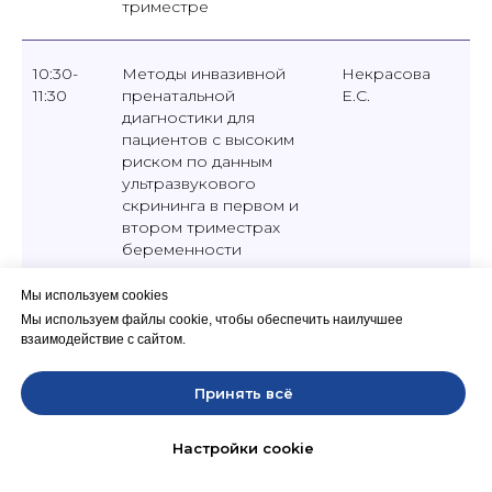
триместре
10:30-
Методы инвазивной
Некрасова
11:30
пренатальной
Е.С.
диагностики для
пациентов с высоким
риском по данным
ультразвукового
скрининга в первом и
втором триместрах
беременности
Мы используем cookies
11:30-
Разбор практических
Некрасова
Мы используем файлы cookie, чтобы обеспечить наилучшее
12:30
кейсов по инвазивной
Е.С.
взаимодействие с сайтом.
пренатальной
диагностике и ее
Принять всё
результатам
Регистрация
Настройки cookie
12:30-
Перерыв