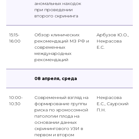
аномальных находок
при проведении
второго скрининга
15:15-
Обзор клинических
Арбузов Ю.О.,
16:00
рекомендаций МЗ РФ и
Некрасова
современных
Е.С.
международных
рекомендаций
08 апреля, среда
10:00-
Современный взгляд на
Некрасова
10:30
формирование группы
Е.С., Саурский
риска по хромосомной
П.Н.
патологии плода на
основании данных
скринингового УЗИ в
первом и втором